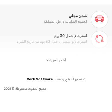
 داخل المملكة
م
 يوم من تاريخ الشراء
أظهر المزيد
خلال جميع وسائل الدفع
قع بواسطة
Corb Software
اليوم
جميع الحقوق محفوظة © 2021