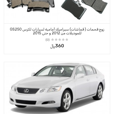
زوج فحمات ( قماشات) سيراميك أمامية لسيارات لكزس GS250
و حتى 2015
(0)
360﷼