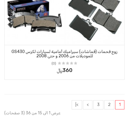
زوج فحمات (قماشات) سيراميك أمامية لسيارات لكزس GS430
 حتى 2008
(0)
360﷼
عرض 1 الى 15 من 36 (3 صفحات)