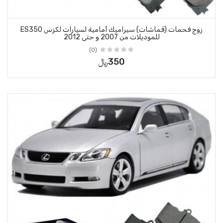
زوج فحمات (قماشات) سيراميك أمامية لسيارات لكزس ES350
 حتى 2012
(0)
350﷼