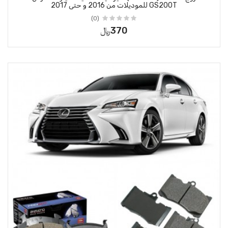
(0)
370﷼