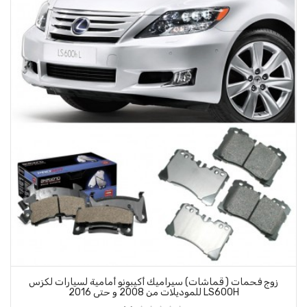
راميك أكيبونو أمامية لسيارات لكزس