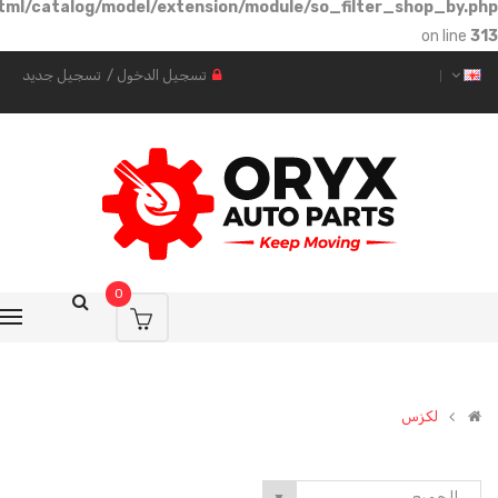
1fb44a4c1cce/public_html/catalog/model/extension/modul
تسجيل الدخول
/
تسجيل جديد
0