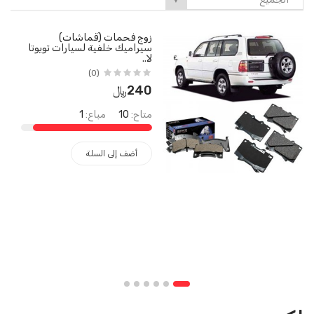
▼
زوج فحمات (قماشات)
سيراميك خلفية لسيارات تويوتا
لا..
(0)
240﷼
متاح:
10
مباع:
1
أضف إلى السلة