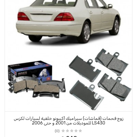
راميك أكيبونو خلفية لسيارات لكزس
(0)