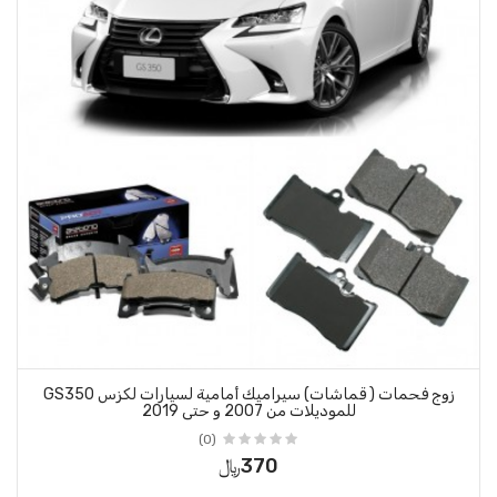
زوج فحمات ( قماشات) سيراميك أمامية لسيارات لكزس GS350
 حتى 2019
(0)
370﷼