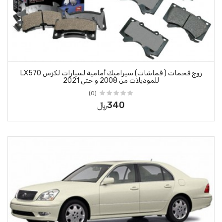
زوج فحمات ( قماشات) سيراميك أمامية لسيارات لكزس LX570
 حتى 2021
(0)
340﷼