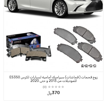
زوج فحمات ( قماشات) سيراميك أمامية لسيارات لكزس ES350
 حتى 2020
(0)
370﷼