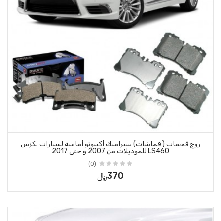
راميك أكيبونو أمامية لسيارات لكزس
(0)
370﷼