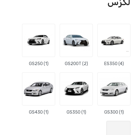
GS250 (1)
GS200T
GS430 (1)
GS350 