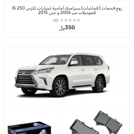
زوج فحمات ( قماشات) سيراميك أمامية لسيارات لكزس IS 250
 حتى 2015
(0)
350﷼