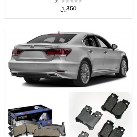
(0)
350﷼