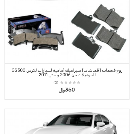
زوج فحمات ( قماشات) سيراميك أمامية لسيارات لكزس GS300
و حتى 2011
(0)
350﷼