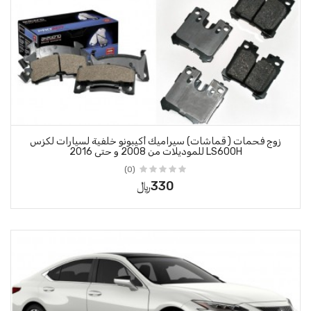
يراميك أكيبونو خلفية لسيارات لكزس
(0)
330﷼