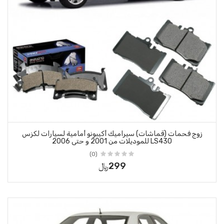
راميك أكيبونو أمامية لسيارات لكزس
(0)
299﷼