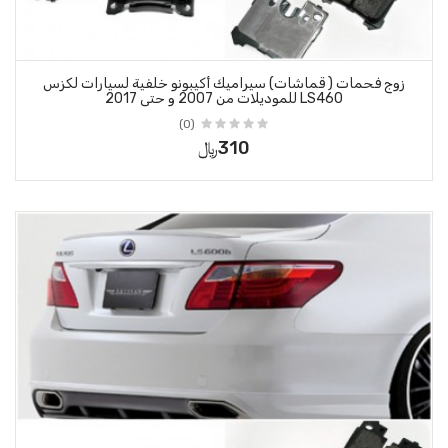
يراميك أكيبونو خلفية لسيارات لكزس
(0)
310﷼