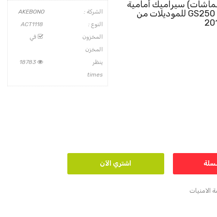
ماشات) سيراميك أمامية
لسيارات لكزس GS250 للموديلات من
الشركة :
AKEBONO
النوع :
ACT1118
المخزون
في
المخزن
ينظر
18783
times
 الامنيات