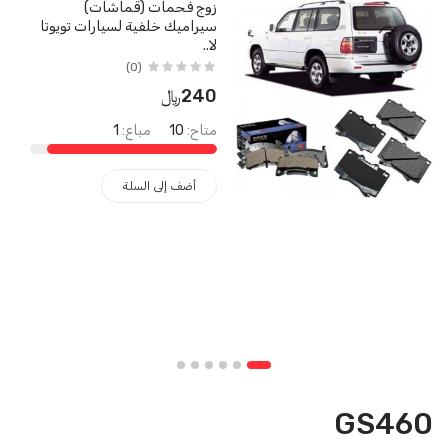
زوج فحمات (قماشات)
سيراميك خلفية لسيارات تويوتا
لا..
(0)
240﷼
متاح:
10
مباع:
1
أضف إلى السلة
GS460