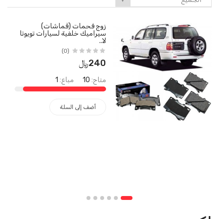
▼
زوج فحمات (قماشات)
سيراميك خلفية لسيارات تويوتا
لا..
(0)
240﷼
متاح:
10
مباع:
1
أضف إلى السلة