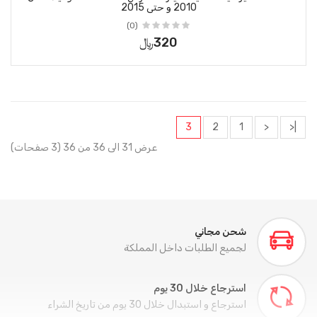
 حتى 2015
(0)
320﷼
عرض 31 الى 36 من 36 (3 صفحات)
 داخل المملكة
م
 يوم من تاريخ الشراء