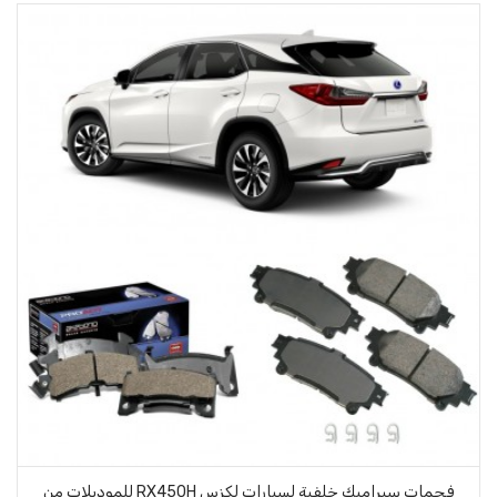
فحمات سيراميك خلفية لسيارات لكزس RX450H للموديلات من