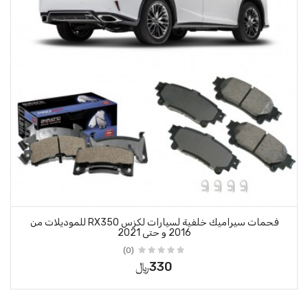
فحمات سيراميك خلفية لسيارات لكزس RX350 للموديلات من
 حتى 2021
(0)
330﷼