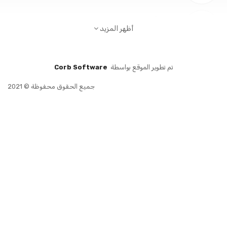
أظهر المزيد
خلال جميع وسائل الدفع
قع بواسطة
Corb Software
اليوم
جميع الحقوق محفوظة © 2021
صندوق بريد 14589 الرمز البريدي: 31911، القطيف - المملكة