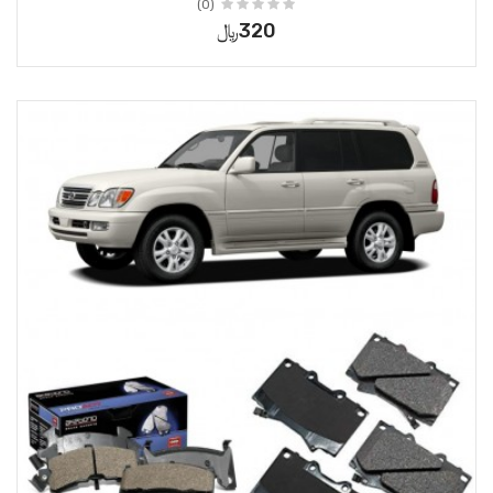
(0)
320﷼