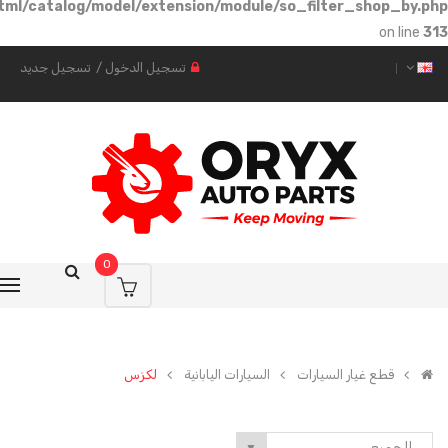
1fb44a4c1cce/public_html/catalog/model/extension/modul
تسجيل الدخول
/
تسجيل جديد
0
لسيارات اليابانية
لكزس