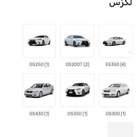
GS250 (1)
GS200T
GS430 (1)
GS350 