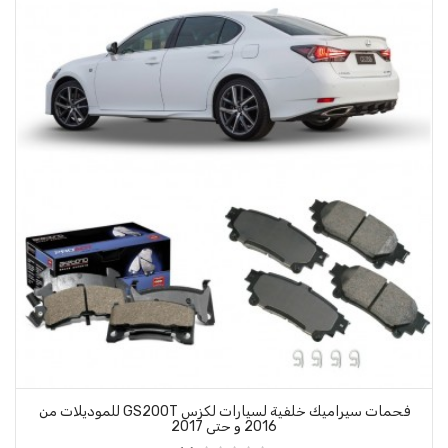
فحمات سيراميك خلفية لسيارات لكزس GS200T للموديلات من
و حتى 2017