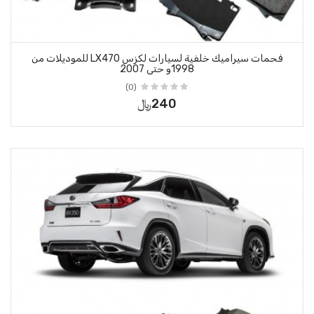
فحمات سيراميك خلفية لسيارات لكزس LX470 للموديلات من
 حتى 2007
(0)
240﷼