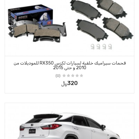
فحمات سيراميك خلفية لسيارات لكزس RX350 للموديلات من
 حتى 2015
(0)
320﷼