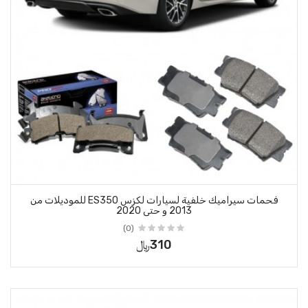
فحمات سيراميك خلفية لسيارات لكزس ES350 للموديلات من
 حتى 2020
(0)
310﷼