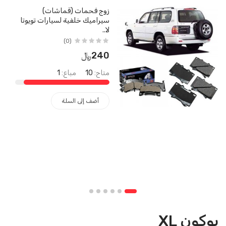
زوج فحمات (قماشات)
سيراميك خلفية لسيارات تويوتا
لا..
(0)
240﷼
متاح:
10
مباع:
1
أضف إلى السلة
يوكون XL