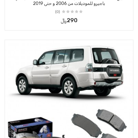
باجيرو للموديلات من 2006 و حتى 2019
(0)
290﷼