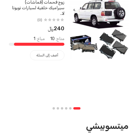
زوج فحمات (قماشات)
سيراميك خلفية لسيارات تويوتا
لا..
(0)
240﷼
متاح:
10
مباع:
1
أضف إلى السلة
ميتسوبيشي