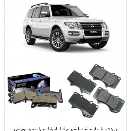
زوج فحمات (قماشات) سيراميك أمامية لسيارات ميتسوبيشي