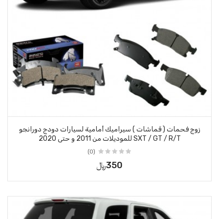
زوج فحمات ( قماشات ) سيراميك أمامية لسيارات دودج دورانجو
SXT / GT / R/T للموديلات من 2011 و حتى 2020
(0)
350﷼