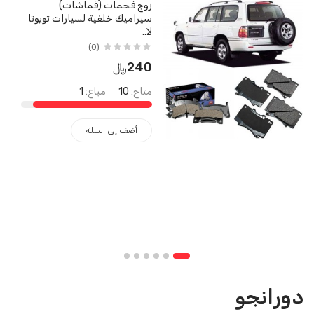
زوج فحمات (قماشات)
سيراميك خلفية لسيارات تويوتا
لا..
(0)
240﷼
متاح:
10
مباع:
1
أضف إلى السلة
دورانجو